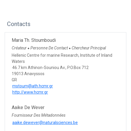
Contacts
Maria Th. Stoumboudi
Créateur
Personne De Contact
Chercheur Principal
●
●
Hellenic Centre for marine Research, Institute of Inland
Waters
46.7 km Athinon-Souniou Av., P.O.Box 712
19013 Anavyssos
GR
mstoum@ath.hcmr.gr
http://www.hcmr.gr
Aaike De Wever
Fournisseur Des Métadonnées
aaike.dewever@naturalsciences.be