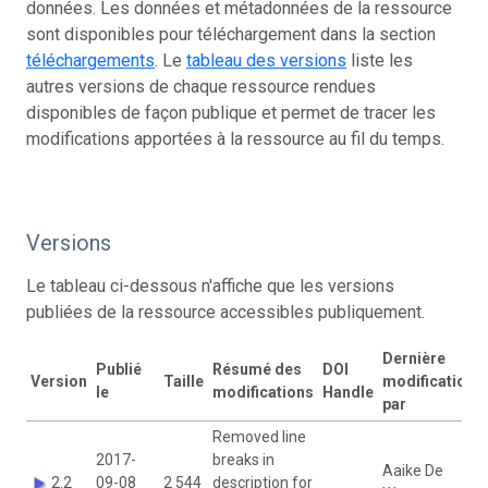
données. Les données et métadonnées de la ressource
sont disponibles pour téléchargement dans la section
téléchargements
. Le
tableau des versions
liste les
autres versions de chaque ressource rendues
disponibles de façon publique et permet de tracer les
modifications apportées à la ressource au fil du temps.
Versions
Le tableau ci-dessous n'affiche que les versions
publiées de la ressource accessibles publiquement.
Dernière
Publié
Résumé des
DOI
Version
Taille
modification
le
modifications
Handle
par
Removed line
2017-
breaks in
Aaike De
2.2
09-08
2 544
description for