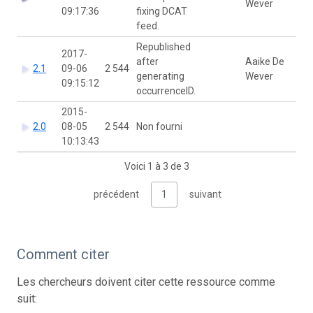
Wever
09:17:36
fixing DCAT
feed.
Republished
2017-
after
Aaike De
2.1
09-06
2 544
generating
Wever
09:15:12
occurrenceID.
2015-
2.0
08-05
2 544
Non fourni
10:13:43
Voici 1 à 3 de 3
précédent
1
suivant
Comment citer
Les chercheurs doivent citer cette ressource comme
suit: