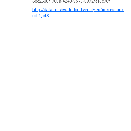
6ec2600f-768a-4240-9575-0972fef6c76f
http://data.freshwaterbiodiversity.eu/ipt/resource?
r=bf_cf3