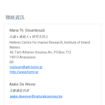
聯絡資訊
Maria Th. Stoumboudi
出處
連絡人
研究主持人
●
●
Hellenic Centre for marine Research, Institute of Inland
Waters
46.7 km Athinon-Souniou Av., P.O.Box 712
19013 Anavyssos
GR
mstoum@ath.hcmr.gr
http://www.hcmr.gr
Aaike De Wever
元數據提供者
aaike.dewever@naturalsciences.be