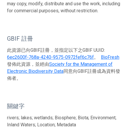
may copy, modify, distribute and use the work, including
for commercial purposes, without restriction.
GBIF 註冊
此資源已向GBIF註冊，並指定以下之GBIF UUID:
6ec2600f-768a-4240-9575-0972fef6c76f
。
BioFresh
發佈此資源，並經由
Society for the Management of
Electronic Biodiversity Data
同意向GBIF註冊成為資料發
佈者。
關鍵字
rivers; lakes; wetlands; Biosphere; Biota; Environment;
Inland Waters; Location; Metadata