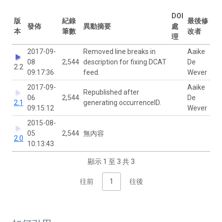
DOI
版
紀錄
最後修
發佈
異動摘要
處
本
筆數
改者
理
2017-09-
Removed line breaks in
Aaike
08
2,544
description for fixing DCAT
De
2.2
09:17:36
feed.
Wever
2017-09-
Aaike
Republished after
06
2,544
De
2.1
generating occurrenceID.
09:15:12
Wever
2015-08-
05
2,544
無內容
2.0
10:13:43
顯示 1 至 3 共 3
往前
1
往後