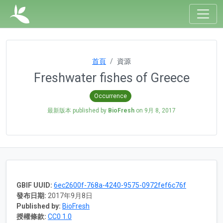
首頁
資源
Freshwater fishes of Greece
Occurrence
最新版本 published by
BioFresh
on
9月 8, 2017
GBIF UUID:
6ec2600f-768a-4240-9575-0972fef6c76f
發布日期:
2017年9月8日
Published by:
BioFresh
授權條款:
CC0 1.0