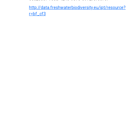
http://data.freshwaterbiodiversity.eu/ipt/resource?
r=bf_cf3