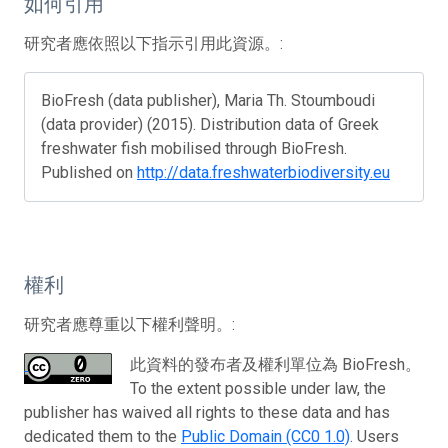
如何引用
研究者應依照以下指示引用此資源。:
BioFresh (data publisher), Maria Th. Stoumboudi
(data provider) (2015). Distribution data of Greek
freshwater fish mobilised through BioFresh.
Published on
http://data.freshwaterbiodiversity.eu
權利
研究者應尊重以下權利聲明。:
此資料的發布者及權利單位為 BioFresh。
To the extent possible under law, the
publisher has waived all rights to these data and has
dedicated them to the
Public Domain (CC0 1.0)
. Users