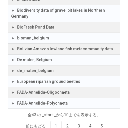
Biodiversity data of gravel pit lakes in Northern
Germany
BioFresh Pond Data
bioman_belgium
Bolivian Amazon lowland fish metacommunity data
De maten, Belgium
de_maten_belgium
European riparian ground beetles
FADA-Annelida-Oligochaeta
FADA-Annelida-Polychaeta
全43 の _start _から10までを表示する。
前にもどる
1
2
3
4
5