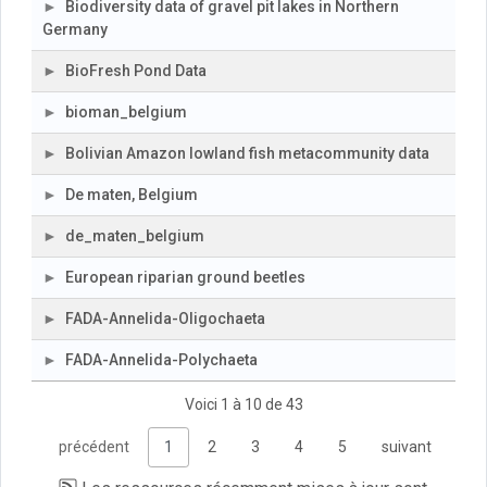
Biodiversity data of gravel pit lakes in Northern
Germany
BioFresh Pond Data
bioman_belgium
Bolivian Amazon lowland fish metacommunity data
De maten, Belgium
de_maten_belgium
European riparian ground beetles
FADA-Annelida-Oligochaeta
FADA-Annelida-Polychaeta
Voici 1 à 10 de 43
précédent
1
2
3
4
5
suivant