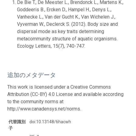
De Bie T., De Meester L., Brendonck L., Martens K.,
Goddeeris B., Ercken D., Hampel H., Denys L.,
Vanhecke L., Van der Gucht K., Van Wichelen J.,
Vyverman W., Declerck S. (2012). Body size and
dispersal mode as key traits determining
metacommunity structure of aquatic organisms.
Ecology Letters, 15(7), 740-747.
追加のメタデータ
This work is licensed under a Creative Commons
Attribution (CC-BY) 4.0 License and available according
to the community norms at
http://www.canadensys.net/norms.
代替識別
doi:10.13148/6hacwh
子