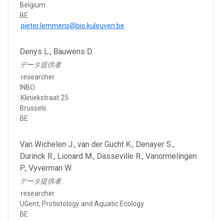
Belgium
BE
pieter.lemmens@bio.kuleuven.be
Denys L., Bauwens D.
データ提供者
researcher
INBO
Kliniekstraat 25
Brussels
BE
Van Wichelen J., van der Gucht K., Denayer S.,
Durinck R., Lionard M., Dasseville R., Vanormelingen
P., Vyverman W.
データ提供者
researcher
UGent, Protistology and Aquatic Ecology
BE