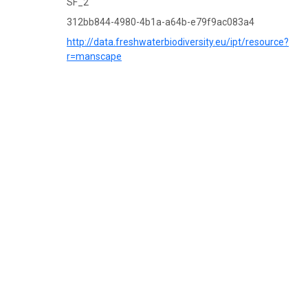
SF_2
312bb844-4980-4b1a-a64b-e79f9ac083a4
http://data.freshwaterbiodiversity.eu/ipt/resource?
r=manscape