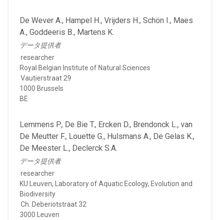
De Wever A., Hampel H., Vrijders H., Schön I., Maes
A., Goddeeris B., Martens K.
データ提供者
researcher
Royal Belgian Institute of Natural Sciences
Vautierstraat 29
1000 Brussels
BE
Lemmens P., De Bie T., Ercken D., Brendonck L., van
De Meutter F., Louette G., Hulsmans A., De Gelas K.,
De Meester L., Declerck S.A.
データ提供者
researcher
KU Leuven, Laboratory of Aquatic Ecology, Evolution and
Biodiversity
Ch. Deberiotstraat 32
3000 Leuven