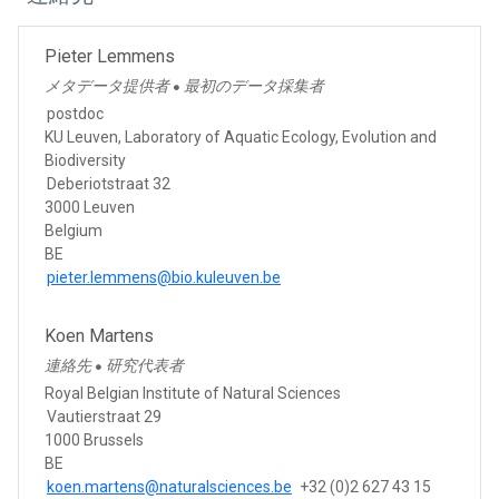
Pieter Lemmens
メタデータ提供者
最初のデータ採集者
●
postdoc
KU Leuven, Laboratory of Aquatic Ecology, Evolution and
Biodiversity
Deberiotstraat 32
3000 Leuven
Belgium
BE
pieter.lemmens@bio.kuleuven.be
Koen Martens
連絡先
研究代表者
●
Royal Belgian Institute of Natural Sciences
Vautierstraat 29
1000 Brussels
BE
koen.martens@naturalsciences.be
+32 (0)2 627 43 15