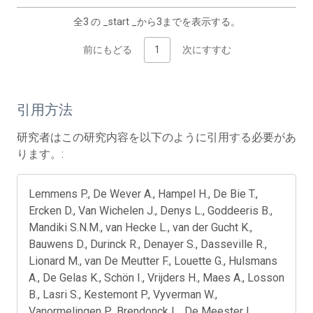
全3 の _start _から3までを表示する。
前にもどる
1
次にすすむ
引用方法
研究者はこの研究内容を以下のように引用する必要があ
ります。:
Lemmens P., De Wever A., Hampel H., De Bie T.,
Ercken D., Van Wichelen J., Denys L., Goddeeris B.,
Mandiki S.N.M., van Hecke L., van der Gucht K.,
Bauwens D., Durinck R., Denayer S., Dasseville R.,
Lionard M., van De Meutter F., Louette G., Hulsmans
A., De Gelas K., Schön I., Vrijders H., Maes A., Losson
B., Lasri S., Kestemont P., Vyverman W.,
Vanormelingen P., Brendonck L., De Meester L.,