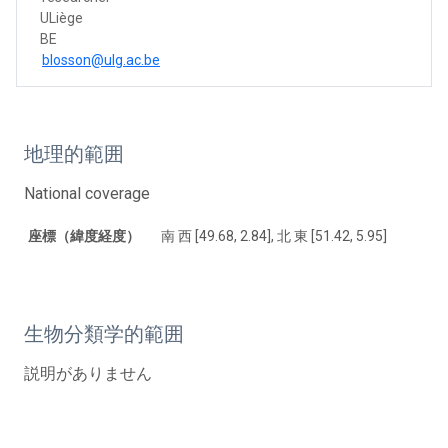
ULiège
BE
blosson@ulg.ac.be
地理的範囲
National coverage
座標（緯度経度）
南 西 [49.68, 2.84], 北 東 [51.42, 5.95]
生物分類学的範囲
説明がありません