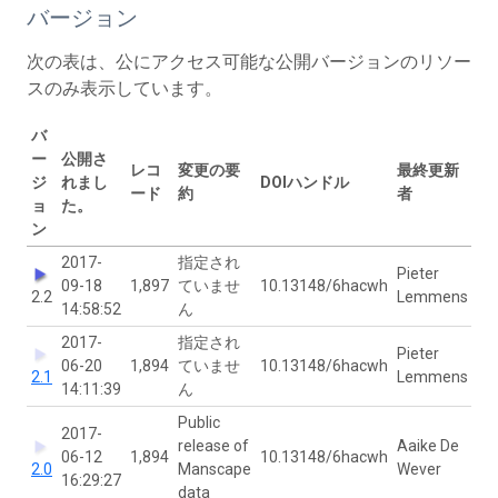
バージョン
次の表は、公にアクセス可能な公開バージョンのリソー
スのみ表示しています。
バ
ー
公開さ
レコ
変更の要
最終更新
ジ
れまし
DOIハンドル
ード
約
者
ョ
た。
ン
2017-
指定され
Pieter
09-18
1,897
ていませ
10.13148/6hacwh
2.2
Lemmens
14:58:52
ん
2017-
指定され
Pieter
06-20
1,894
ていませ
10.13148/6hacwh
2.1
Lemmens
14:11:39
ん
Public
2017-
release of
Aaike De
06-12
1,894
10.13148/6hacwh
2.0
Manscape
Wever
16:29:27
data