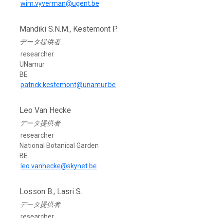
wim.vyverman@ugent.be
Mandiki S.N.M., Kestemont P.
データ提供者
researcher
UNamur
BE
patrick.kestemont@unamur.be
Leo Van Hecke
データ提供者
researcher
National Botanical Garden
BE
leo.vanhecke@skynet.be
Losson B., Lasri S.
データ提供者
researcher