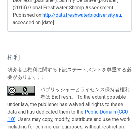
BioFresh (publisher), Sammy De Grave (provider)
(2013) Global Freshwater Shrimp Assessment.
Published on
http://data.freshwaterbiodiversity.eu,
accessed on [date].
権利
研究者は権利に関する下記ステートメントを尊重する必
要があります。:
パブリッシャーとライセンス保持者権利
者は BioFresh。 To the extent possible
under law, the publisher has waived all rights to these
data and has dedicated them to the
Public Domain (CC0
1.0)
. Users may copy, modify, distribute and use the work,
including for commercial purposes, without restriction.