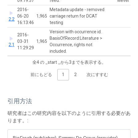
09:19:57
feed.
Wever
2016-
Metadata update - removed
06-20
1,965
carriage return for DCAT
2.2
16:13:46
testing
Version with occurrence id.
2016-
BasisOfRecord:Literature >
03-31
1,965
2.1
Occurrence, rights not
11:29:29
included.
全4 の _start _から3までを表示する。
前にもどる
1
2
次にすすむ
引用方法
研究者はこの研究内容を以下のように引用する必要があ
ります。: