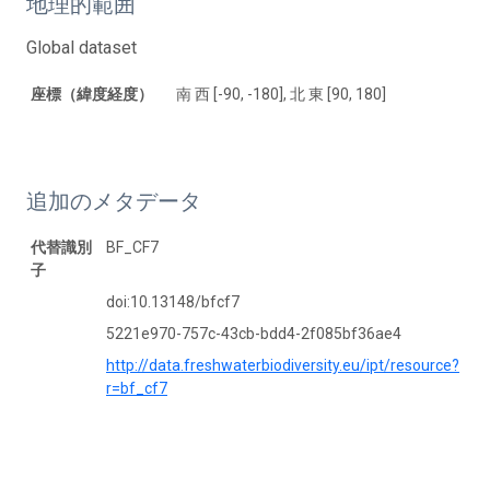
地理的範囲
Global dataset
座標（緯度経度）
南 西 [-90, -180], 北 東 [90, 180]
追加のメタデータ
代替識別
BF_CF7
子
doi:10.13148/bfcf7
5221e970-757c-43cb-bdd4-2f085bf36ae4
http://data.freshwaterbiodiversity.eu/ipt/resource?
r=bf_cf7