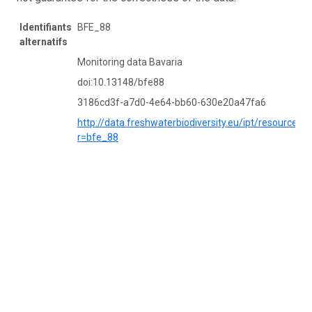
Identifiants
BFE_88
alternatifs
Monitoring data Bavaria
doi:10.13148/bfe88
3186cd3f-a7d0-4e64-bb60-630e20a47fa6
http://data.freshwaterbiodiversity.eu/ipt/resource?
r=bfe_88