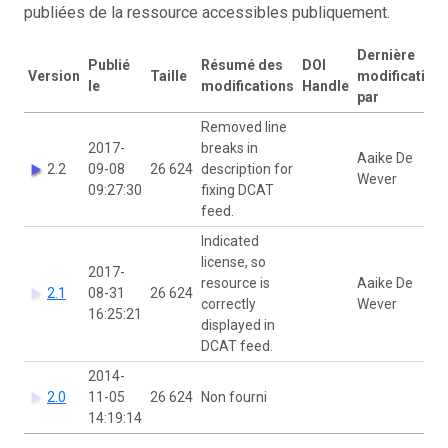
publiées de la ressource accessibles publiquement.
Dernière
Publié
Résumé des
DOI
Version
Taille
modification
le
modifications
Handle
par
Removed line
2017-
breaks in
Aaike De
2.2
09-08
26 624
description for
Wever
09:27:30
fixing DCAT
feed.
Indicated
license, so
2017-
resource is
Aaike De
2.1
08-31
26 624
correctly
Wever
16:25:21
displayed in
DCAT feed.
2014-
2.0
11-05
26 624
Non fourni
14:19:14