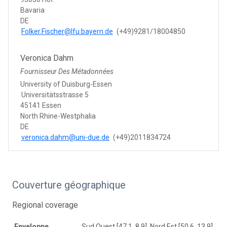
Bavaria
DE
Folker.Fischer@lfu.bayern.de
(+49)9281/18004850
Veronica Dahm
Fournisseur Des Métadonnées
University of Duisburg-Essen
Universitätsstrasse 5
45141 Essen
North Rhine-Westphalia
DE
veronica.dahm@uni-due.de
(+49)2011834724
Couverture géographique
Regional coverage
Enveloppe
Sud Ouest [47,1, 8,9], Nord Est [50,6, 13,9]