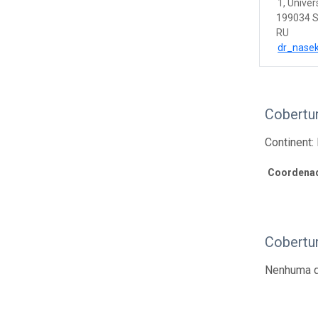
1, Unive
199034 S
RU
dr_nase
Cobertu
Continent:
Coordenad
Cobertu
Nenhuma d