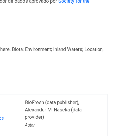
cador de dados aprovado por
Society for the
here; Biota; Environment; Inland Waters; Location;
BioFresh (data publisher),
Alexander M. Naseka (data
provider)
be
Autor