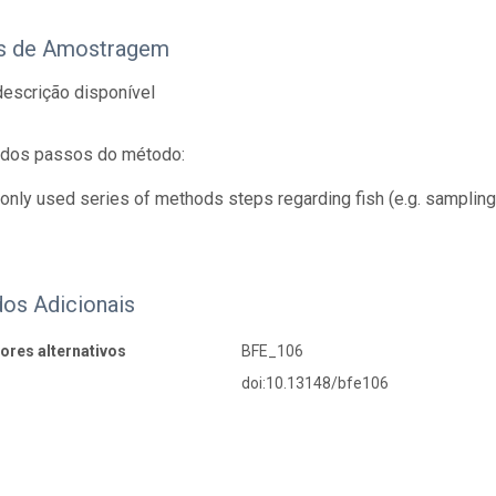
s de Amostragem
escrição disponível
 dos passos do método:
nly used series of methods steps regarding fish (e.g. sampling,
os Adicionais
dores alternativos
BFE_106
doi:10.13148/bfe106