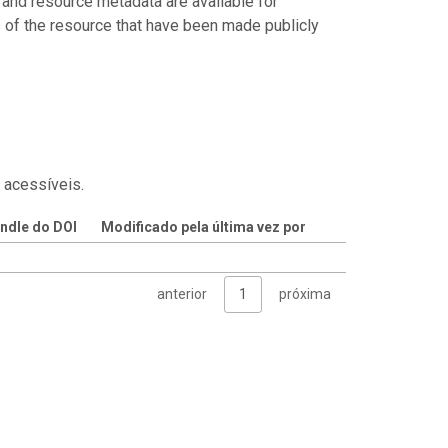
 and resource metadata are available for
s of the resource that have been made publicly
 acessíveis.
ndle do DOI
Modificado pela última vez por
anterior
1
próxima