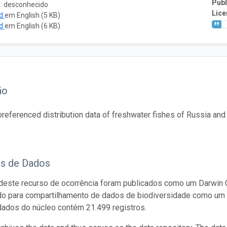
Publ
o: desconhecido
Lice
ad
em English (5 KB)
ad
em English (6 KB)
ão
referenced distribution data of freshwater fishes of Russia and
os de Dados
este recurso de ocorrência foram publicados como um Darwin C
do para compartilhamento de dados de biodiversidade como um 
dados do núcleo contém 21.499 registros.