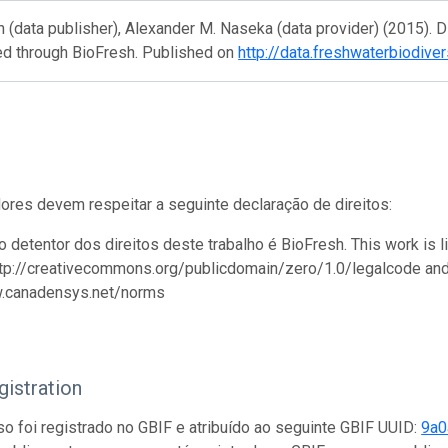
 (data publisher), Alexander M. Naseka (data provider) (2015). D
ed through BioFresh. Published on
http://data.freshwaterbiodiver
res devem respeitar a seguinte declaração de direitos:
 o detentor dos direitos deste trabalho é BioFresh. This work i
tp://creativecommons.org/publicdomain/zero/1.0/legalcode and 
w.canadensys.net/norms
istration
so foi registrado no GBIF e atribuído ao seguinte GBIF UUID:
9a0