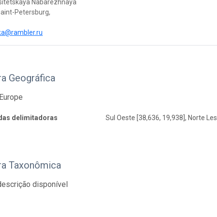
rsitetskaya Nabarezhnaya
aint-Petersburg,
ka@rambler.ru
ra Geográfica
 Europe
as delimitadoras
Sul Oeste [38,636, 19,938], Norte Les
ra Taxonômica
escrição disponível