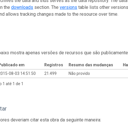
rchives the data and thus serves as the data repository. The data
in the
downloads
section. The
versions
table lists other version
and allows tracking changes made to the resource over time.
baixo mostra apenas versões de recursos que são publicamente
Publicado em
Registros
Resumo das mudanças
Ha
2015-08-03 14:51:50
21.499
Não provido
o 1 até 1 de 1
tar
res deveriam citar esta obra da seguinte maneira: