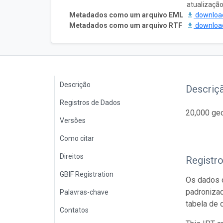
atualizaçã
Metadados como um arquivo EML
downlo
Metadados como um arquivo RTF
downlo
Descrição
Descriç
Registros de Dados
20,000 geo
Versões
Como citar
Direitos
Registr
GBIF Registration
Os dados d
padroniza
Palavras-chave
tabela de 
Contatos