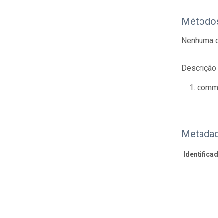
Método
Nenhuma d
Descrição
commo
Metadad
Identifica