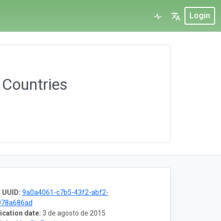
Login
 Countries
 UUID:
9a0a4061-c7b5-43f2-abf2-
978a686ad
ication date:
3 de agosto de 2015