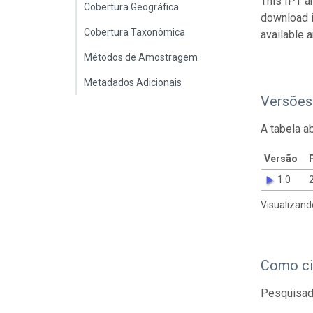
This IPT a
Cobertura Geográfica
download 
Cobertura Taxonômica
available 
Métodos de Amostragem
Metadados Adicionais
Versões
A tabela a
Versão
1.0
Visualizand
Como ci
Pesquisado