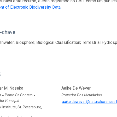
ublica este recurso, e está registrado no GBIF como um publi
 of Electronic Biodiversity Data
.
s-chave
shwater; Biosphere; Biological Classification; Terrestrial Hydrosp
s
er M. Naseka
Aaike De Wever
or
Ponto De Contato
Provedor Dos Metadados
●
●
or Principal
aaike.dewever@naturalsciences.
l Institute, St. Petersburg,