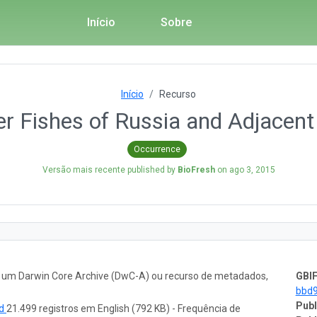
Início
Sobre
Início
Recurso
r Fishes of Russia and Adjacent
Occurrence
Versão mais recente published by
BioFresh
on
ago 3, 2015
o um Darwin Core Archive (DwC-A) ou recurso de metadados,
GBIF
bbd
Publ
ad
21.499 registros em English (792 KB) - Frequência de