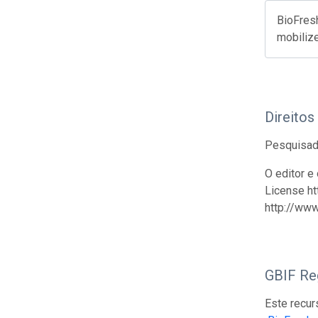
BioFresh
mobiliz
Direitos
Pesquisado
O editor e
License ht
http://ww
GBIF Reg
Este recur