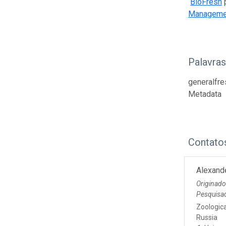
BioFresh
p
Management
Palavra
generalfre
Metadata
Contato
Alexand
Originad
Pesquisad
Zoologica
Russia