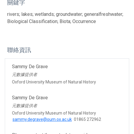
關鍵字
rivers; lakes; wetlands; groundwater; generalfreshwater;
Biological Classification; Biota; Occurrence
聯絡資訊
Sammy De Grave
元數據提供者
Oxford University Museum of Natural History
Sammy De Grave
元數據提供者
Oxford University Museum of Natural History
sammy.degrave@oum.ox.ac.uk
01865 272962