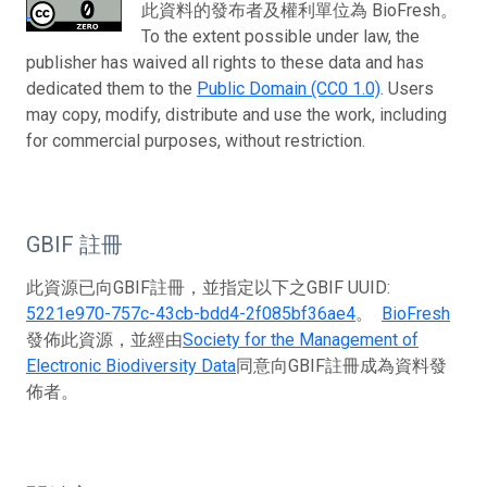
此資料的發布者及權利單位為 BioFresh。
To the extent possible under law, the
publisher has waived all rights to these data and has
dedicated them to the
Public Domain (CC0 1.0)
. Users
may copy, modify, distribute and use the work, including
for commercial purposes, without restriction.
GBIF 註冊
此資源已向GBIF註冊，並指定以下之GBIF UUID:
5221e970-757c-43cb-bdd4-2f085bf36ae4
。
BioFresh
發佈此資源，並經由
Society for the Management of
Electronic Biodiversity Data
同意向GBIF註冊成為資料發
佈者。