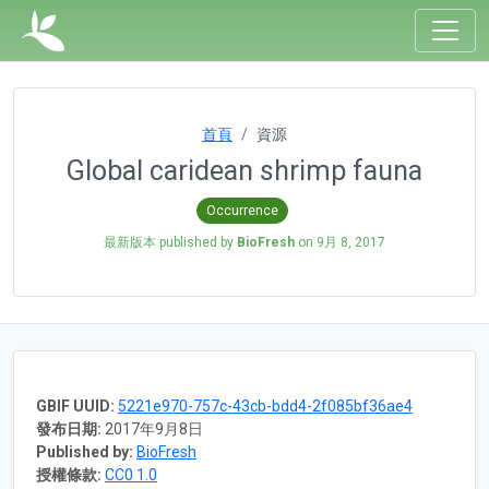
首頁
資源
Global caridean shrimp fauna
Occurrence
最新版本 published by
BioFresh
on
9月 8, 2017
GBIF UUID:
5221e970-757c-43cb-bdd4-2f085bf36ae4
發布日期:
2017年9月8日
Published by:
BioFresh
授權條款:
CC0 1.0