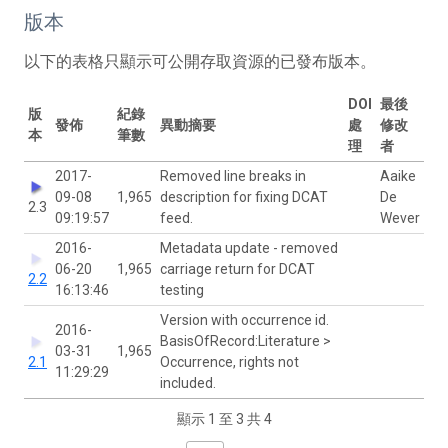
版本
以下的表格只顯示可公開存取資源的已發布版本。
DOI
最後
版
紀錄
發佈
異動摘要
處
修改
本
筆數
理
者
2017-
Removed line breaks in
Aaike
09-08
1,965
description for fixing DCAT
De
2.3
09:19:57
feed.
Wever
2016-
Metadata update - removed
06-20
1,965
carriage return for DCAT
2.2
16:13:46
testing
Version with occurrence id.
2016-
BasisOfRecord:Literature >
03-31
1,965
2.1
Occurrence, rights not
11:29:29
included.
顯示 1 至 3 共 4