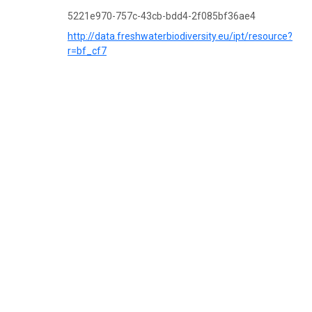
5221e970-757c-43cb-bdd4-2f085bf36ae4
http://data.freshwaterbiodiversity.eu/ipt/resource?
r=bf_cf7